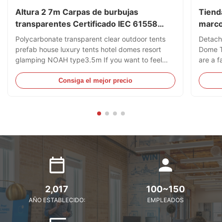
Altura 2 7m Carpas de burbujas
Tienda
transparentes Certificado IEC 61558
marco
Distribución de energía
alta e
Polycarbonate transparent clear outdoor tents
Detach
prefab house luxury tents hotel domes resort
Dome T
glamping NOAH type3.5m If you want to feel
are a f
security during raining days or if you are
develop
preparing to glamping on the beautiful view open
transp
Consiga el mejor precio
field, Silk Road Enterprise is a great choice for
produc
you durable polycarbonate with anti uv screen
square
provide high stability. Door and windows are
source 
designed for excellent ventilation. Our garden
quality
dome is available for plenty of people at indoor &
The Si
outdoor events accoring to
Comple
2,017
100~150
AÑO ESTABLECIDO:
EMPLEADOS