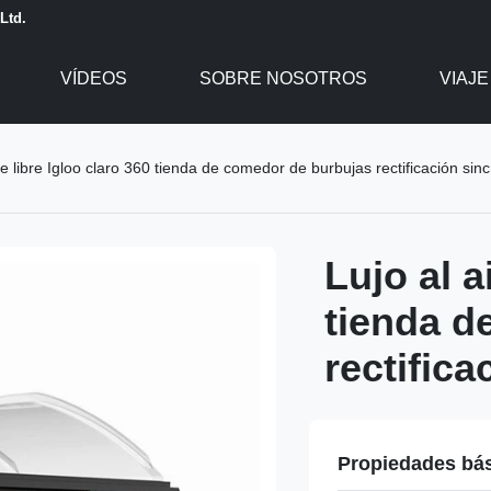
Ltd.
VÍDEOS
SOBRE NOSOTROS
VIAJE
re libre Igloo claro 360 tienda de comedor de burbujas rectificación sin
Lujo al a
tienda d
rectific
Propiedades bá