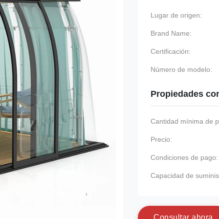
Lugar de origen:
Brand Name:
Certificación:
Número de modelo:
Propiedades co
Cantidad mínima de p
Precio:
Condiciones de pago:
Capacidad de suminis
C
o
n
s
u
l
t
a
r
a
h
o
r
a