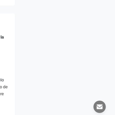
la
elo
 o de
pre