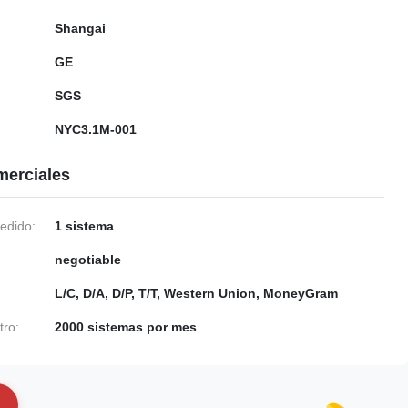
Shangai
GE
SGS
NYC3.1M-001
merciales
edido:
1 sistema
negotiable
L/C, D/A, D/P, T/T, Western Union, MoneyGram
tro:
2000 sistemas por mes