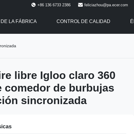
+86 136 6733 2386
feliciazhou@pa.ecer.com
 DE LA FÁBRICA
CONTROL DE CALIDAD
É
cronizada
ire libre Igloo claro 360
e comedor de burbujas
ación sincronizada
sicas