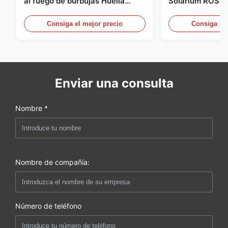
al fuego de burbujas Huella
Solarium ROSH F
geodésica compacta
campaña de bur
marino
Consiga el mejor precio
Consiga el 
Enviar una consulta
Nombre *
Nombre de compañía:
Número de teléfono