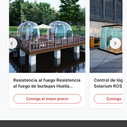
Resistencia al fuego Resistencia
Control de lógic
al fuego de burbujas Huella
Solarium ROSH F
geodésica compacta
campaña de bur
marino
Consiga el mejor precio
Consiga el 