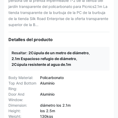
persona de la prenda impermeable 1-2 de la tienda del
jardín transparente del policarbonato para Picnics2.1m La
tienda transparente de la burbuja de la PC de la burbuja
de la tienda Silk Road Enterprise de la oferta transparente
superior de la B...
Detalles del producto
Resaltar:
2Cúpula de un metro de diámetro
,
2.1m Espacioso refugio de diámetro
,
2Cúpula resistente al agua de.1m
Body Material:
Policarbonato
Top And Bottom
Aluminio
Ring:
Door And
Aluminio
Window:
Dimension:
diámetro los 2.1m
Height:
los 2.5m
Weight:
130kgs