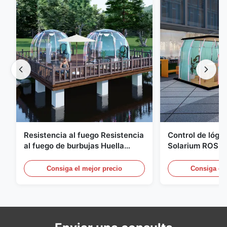
Resistencia al fuego Resistencia
Control de lógic
al fuego de burbujas Huella
Solarium ROSH F
geodésica compacta
campaña de bur
marino
Consiga el mejor precio
Consiga el 