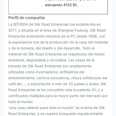
estruendo 4102 B1,
Perfil de compañía
gama de temperaturas: - 40°C al
La BÓVEDA de Silk Road Enterprise fue establecida en
°C +140
2017, y situada en el área de Shanghai Pudong. Silk Road
Enterprise emprendió industria de la PC desde 1998, con
Pieza de la
tornillo-conservado
la experiencia rica de la producción de la casa del material
conexión
y de la bóveda, del diseño y del desarrollo. Todo el
material de Silk Road Enterprise es respetuoso del medio
Límite máximo
bajo vendaval 12
ambiente, degradable y reciclable. Las casas de la
del viento
bóveda de Silk Road Enterprise son ampliamente
utilizadas como invernaderos, anfiteatros del
entretenimiento, centros educativos, choza sofisticada del
café etc…, y exportación a más de 30 países y áreas. Silk
Road Enterprise se ha concedido más la patente 20, y a
certificados múltiples para la mayor parte del mercado por
todo el mundo.
“una casa caliente para todo el mundo” es el lema de Silk
Road Enterprise, y es nuestra búsqueda inquebrantable