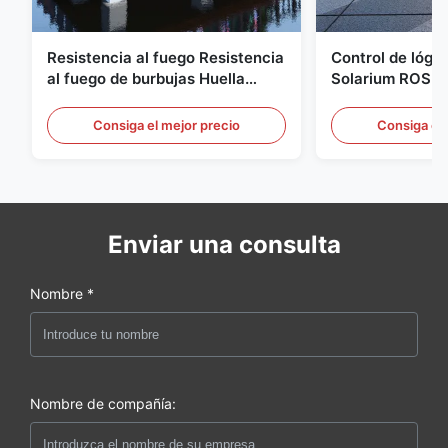
Resistencia al fuego Resistencia
Control de lógic
al fuego de burbujas Huella
Solarium ROSH F
geodésica compacta
campaña de bur
marino
Consiga el mejor precio
Consiga el 
Enviar una consulta
Nombre *
Nombre de compañía: