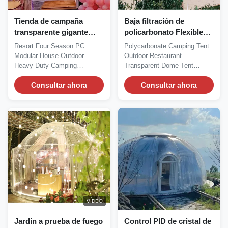
Tienda de campaña
Baja filtración de
transparente gigante
policarbonato Flexible
reforzada para uso
Conveniente 6m Cúpula
Resort Four Season PC
Polycarbonate Camping Tent
intensivo
geodésica
Modular House Outdoor
Outdoor Restaurant
Heavy Duty Camping
Transparent Dome Tent
Transparent Dome Tent We...
House We would like to...
Consultar ahora
Consultar ahora
VÍDEO
Jardín a prueba de fuego
Control PID de cristal de