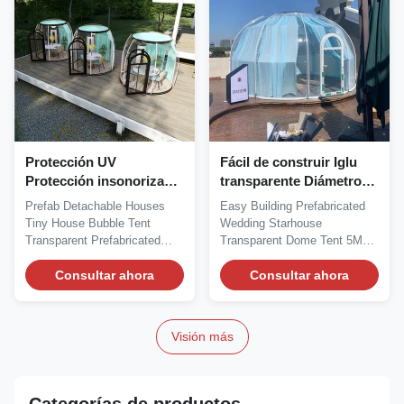
Protección UV
Fácil de construir Iglu
Protección insonorizada
transparente Diámetro
Tenta de burbujas
de la corrección del
Prefab Detachable Houses
Easy Building Prefabricated
Tratamiento de agua
factor de potencia de la
Tiny House Bubble Tent
Wedding Starhouse
tienda de bubbles Hotel
Transparent Prefabricated
Transparent Dome Tent 5M
Dome Houses Premium...
Diameter 3.1M Height The...
Consultar ahora
Consultar ahora
Visión más