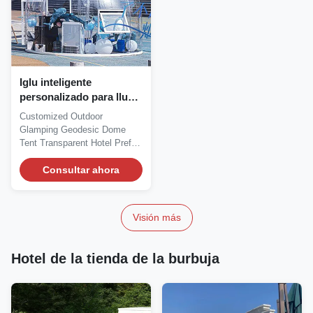
Iglu inteligente
personalizado para lluvia
Iglu de jardín
Customized Outdoor
personalizado
Glamping Geodesic Dome
Certificado IEC 61558
Tent Transparent Hotel Prefab
Dome House We are writing...
Consultar ahora
Visión más
Hotel de la tienda de la burbuja