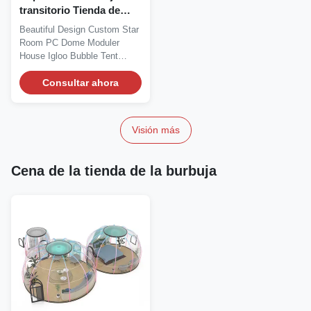
transitorio Tienda de
burbujas de iglú
Beautiful Design Custom Star
hermoso diseño Inodoro
Room PC Dome Moduler
para el clima exterior
House Igloo Bubble Tent
Dome house is a new...
Consultar ahora
Visión más
Cena de la tienda de la burbuja