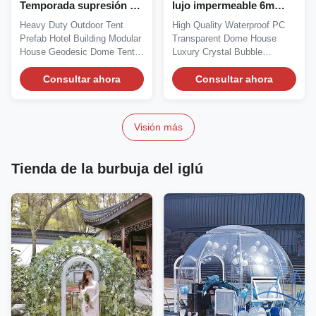
Temporada supresión de
lujo impermeable 6m
tensión Jardín iglú a
Control del motor
Heavy Duty Outdoor Tent
High Quality Waterproof PC
prueba de fuego tienda
geodésico de cúpula
Prefab Hotel Building Modular
Transparent Dome House
de burbujas
House Geodesic Dome Tent
Luxury Crystal Bubble
We are the source...
Outdoor Dome We are the...
Consultar ahora
Consultar ahora
Visión más
Tienda de la burbuja del iglú