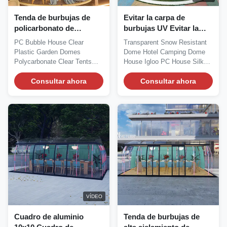
Tenda de burbujas de
Evitar la carpa de
policarbonato de
burbujas UV Evitar la
plástico ignífugo Ho
electrónica automotriz
PC Bubble House Clear
Transparent Snow Resistant
Corrección del factor de
resistente a la intemperie
Plastic Garden Domes
Dome Hotel Camping Dome
potencia
Polycarbonate Clear Tents
House Igloo PC House Silk
with Aluminium Frame Silk...
Road Enterprise's...
Consultar ahora
Consultar ahora
VÍDEO
Cuadro de aluminio
Tenda de burbujas de