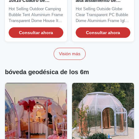
10x10 Cuadro de
alta aislamiento de
aluminio 10x10 Dinámica
sonido
Hot Selling Outdoor Camping
Hot Selling Outside Globe
rápida Certificado ATEX
Bubble Tent Aluminium Frame
Clear Transparent PC Bubble
Transparent Dome House It is
Dome Aluminium Frame Igloo
technologies...
Tent Combining...
Consultar ahora
Consultar ahora
Visión más
bóveda geodésica de los 6m