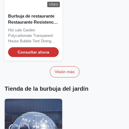
VÍDEO
Burbuja de restaurante
Restaurante Resistencia
al frío
Hot sale Garden
Telecomunicaciones
Polycarbonate Transparent
House Bubble Tent Dining
Bubble Tent Silk Road...
Consultar ahora
Visión más
Tienda de la burbuja del jardín