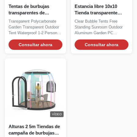
Tentas de burbujas
Estancia libre 10x10
transparentes de
Tienda transparente
policarbonato de
Estancia libre 10x10 Baja
Transparent Polycarbonate
Clear Bubble Tents Free
diámetro 2
pérdida
Garden Transparent Outdoor
Standing Sunroom Outdoor
Tent Waterproof 1-2 Person
Aluminum Garden PC
Bubble Tent for...
Polycarbonate Dome House...
Consultar ahora
Consultar ahora
VÍDEO
Alturas 2 5m Tiendas de
campaña de burbujas