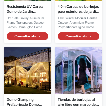
Resistencia UV Carpa
4 0m Carpas de burbujas
Domo de Jardín
para exteriores de jardín
Resistencia al Aceite y
Equipo de prueba con
Hot Sale Luxury Aluminium
4.0m Winter Modular Garden
Gas
certificación ETL
Frame Transparent Outdoor
Outdoor Aluminium Frame
Gestión de energía
Garden Dome Igloo Home
Polycarbonate Igloo Dome
Tent We understand the...
Homes We would like...
Consultar ahora
Consultar ahora
VÍDEO
Domo Glamping
Tiendas de burbujas al
Prefabricado Domo
aire libre con marco de