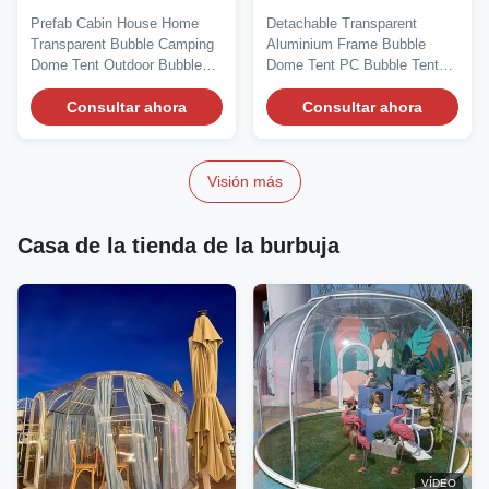
Glamping Prefabricado
aluminio, integración de
Prefab Cabin House Home
Detachable Transparent
Diámetro 5m
red, alta estabilidad
Transparent Bubble Camping
Aluminium Frame Bubble
Impermeable Huella
Dome Tent Outdoor Bubble
Dome Tent PC Bubble Tent
Compacta
Tent We are writing...
House for Sale We are a...
Consultar ahora
Consultar ahora
Visión más
Casa de la tienda de la burbuja
VÍDEO