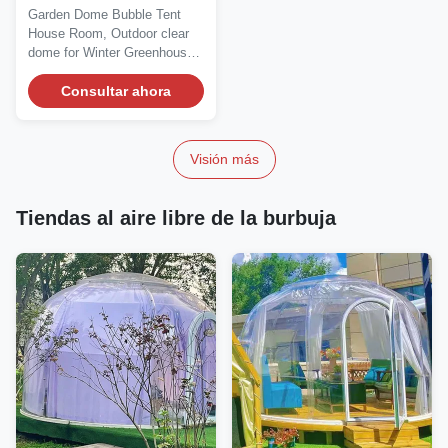
transparentes
Garden Dome Bubble Tent
Protección contra
House Room, Outdoor clear
interferencias de RF Alta
dome for Winter Greenhouse
eficiencia
Camping Tent for...
Consultar ahora
Visión más
Tiendas al aire libre de la burbuja