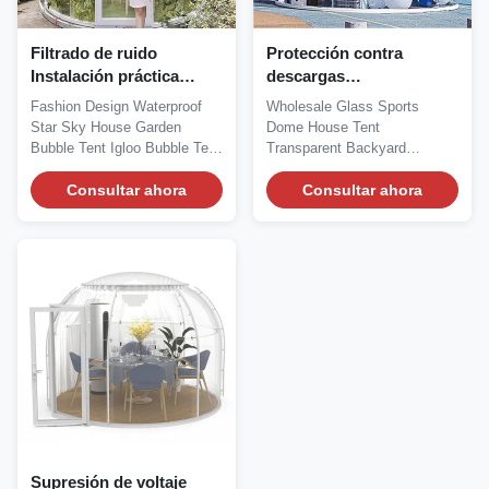
Filtrado de ruido
Protección contra
Instalación práctica
descargas
Jardín a prueba de
electrostáticas Diseño
Fashion Design Waterproof
Wholesale Glass Sports
intemperie Tienda
contemporáneo Sala de
Star Sky House Garden
Dome House Tent
burbuja Igloo
sol Diseño
Bubble Tent Igloo Bubble Tent
Transparent Backyard
Impermeable
contemporáneo Igloo
Dome house is...
Sunroom Igloo Bubble Tent
Consultar ahora
Silk Road...
Consultar ahora
Supresión de voltaje